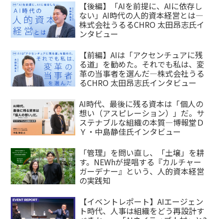
【後編】「AIを前提に、AIに依存し
ない」AI時代の人的資本経営とは—
株式会社うるるCHRO 太田昂志氏イ
ンタビュー
【前編】AIは「アクセンチュアに残
る道」を勧めた。それでも私は、変
革の当事者を選んだ—株式会社うる
るCHRO 太田昂志氏インタビュー
AI時代、最後に残る資本は「個人の
想い（アスピレーション）」だ。サ
ステナブルな組織の本質—博報堂Ｄ
Ｙ・中島静佳氏インタビュー
「管理」を問い直し、「土壌」を耕
す。NEWhが提唱する『カルチャー
ガーデナー』という、人的資本経営
の実践知
【イベントレポート】AIエージェン
ト時代、人事は組織をどう再設計す