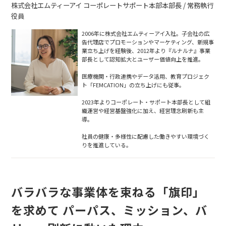
株式会社エムティーアイ コーポレートサポート本部本部長 / 常務執行
役員
2006年に株式会社エムティーアイ入社。子会社の広
告代理店でプロモーションやマーケティング、新規事
業立ち上げを経験後、2012年より『ルナルナ』事業
部長として認知拡大とユーザー価値向上を推進。
医療機関・行政連携やデータ活用、教育プロジェク
ト「FEMCATION」の立ち上げにも従事。
2023年よりコーポレート・サポート本部長として組
織運営や経営基盤強化に加え、経営理念刷新も主
導。
社員の健康・多様性に配慮した働きやすい環境づく
りを推進している。
バラバラな事業体を束ねる「旗印」
を求めて パーパス、ミッション、バ