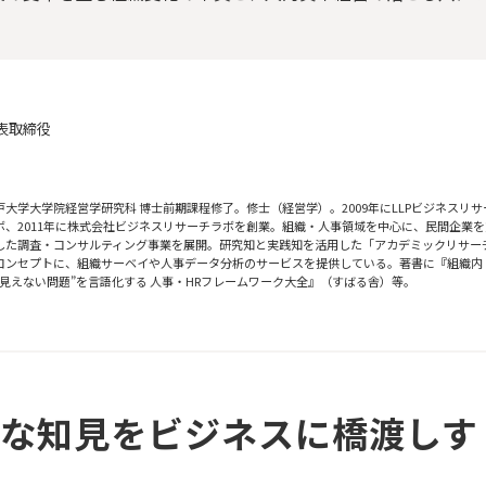
表取締役
戸大学大学院経営学研究科 博士前期課程修了。修士（経営学）。2009年にLLPビジネスリサ
ボ、2011年に株式会社ビジネスリサーチラボを創業。組織・人事領域を中心に、民間企業
した調査・コンサルティング事業を展開。研究知と実践知を活用した「アカデミックリサー
コンセプトに、組織サーベイや人事データ分析のサービスを提供している。著書に『組織内
“見えない問題”を言語化する 人事・HRフレームワーク大全』（すばる舎）等。
クな知見をビジネスに橋渡しす