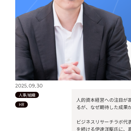
.
.
2025
09
30
人事/組織
人的資本経営への注目が
HR
るが、なぜ期待した成果
ビジネスリサーチラボ代
を続ける伊達洋駆氏に、