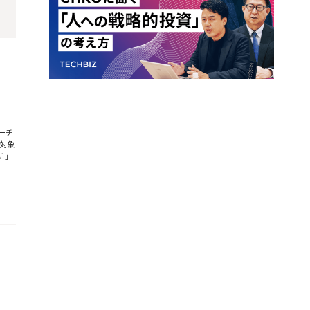
ーチ
を対象
チ」