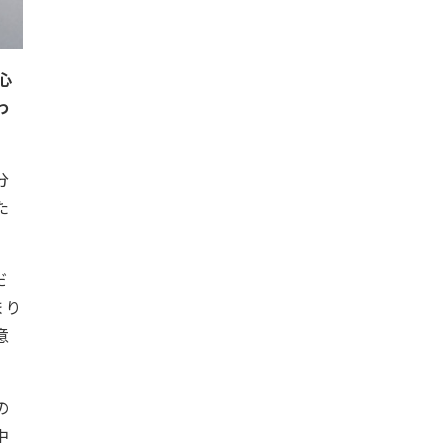
心
わ
分
た
だ
まり
意
の
中