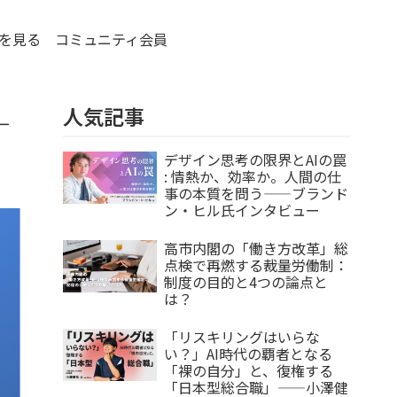
を見る
コミュニティ会員
人気記事
—
デザイン思考の限界とAIの罠
: 情熱か、効率か。人間の仕
事の本質を問う——ブランド
ン・ヒル氏インタビュー
高市内閣の「働き方改革」総
点検で再燃する裁量労働制：
制度の目的と4つの論点と
は？
「リスキリングはいらな
い？」AI時代の覇者となる
「裸の自分」と、復権する
「日本型総合職」——小澤健