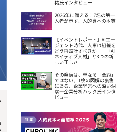
祐氏インタビュー
2026年に備える！7名の第一
人者が示す、人的資本の本質
【イベントレポート】AIエー
ジェント時代、人事は組織を
どう再設計すべきか——「AI
ネイティブ人材」と3つの新
しい正しさ
その発信は、単なる「要約」
ではない。1枚の図解の裏側
にある、企業経営への深い洞
察—企業分析ハック氏インタ
ビュー
い
動
つ