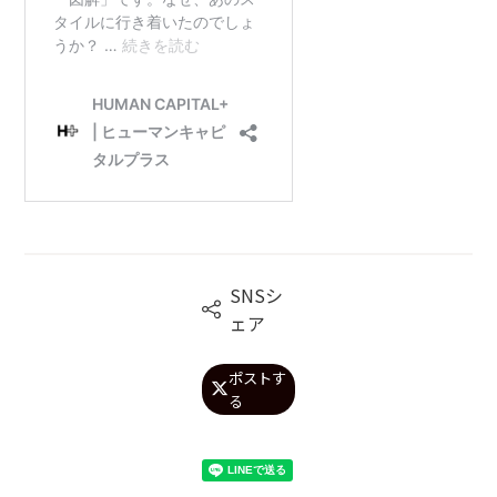
SNSシ

ェア
ポストす

る