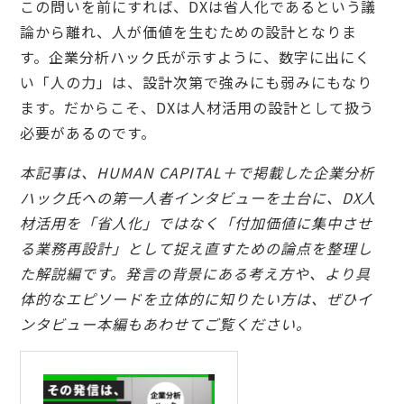
この問いを前にすれば、DXは省人化であるという議
論から離れ、人が価値を生むための設計となりま
す。企業分析ハック氏が示すように、数字に出にく
い「人の力」は、設計次第で強みにも弱みにもなり
ます。だからこそ、DXは人材活用の設計として扱う
必要があるのです。
本記事は、HUMAN CAPITAL＋で掲載した企業分析
ハック氏への第一人者インタビューを土台に、DX人
材活用を「省人化」ではなく「付加価値に集中させ
る業務再設計」として捉え直すための論点を整理し
た解説編です。発言の背景にある考え方や、より具
体的なエピソードを立体的に知りたい方は、ぜひイ
ンタビュー本編もあわせてご覧ください。