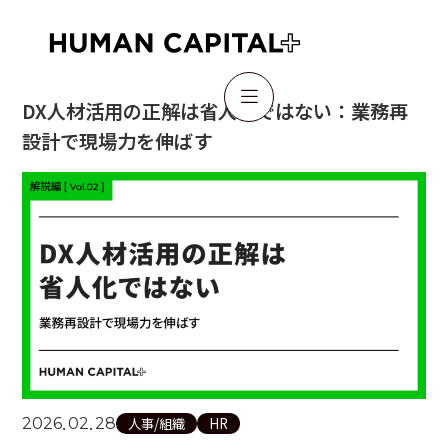

DX人材活用の正解は省人化ではない：業務再
設計で現場力を伸ばす
.
.
2026
02
28
人事/組織
HR