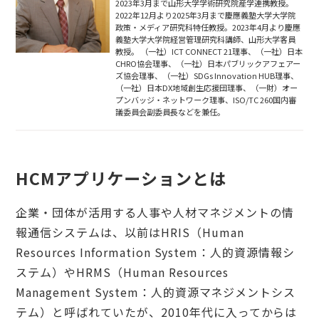
2023年3月まで山形大学学術研究院産学連携教授。
2022年12月より2025年3月まで慶應義塾大学大学院
政策・メディア研究科特任教授。2023年4月より慶應
義塾大学大学院経営管理研究科講師、山形大学客員
教授。 （一社）ICT CONNECT 21理事、（一社）日本
CHRO協会理事、（一社）日本パブリックアフェアー
ズ協会理事、（一社）SDGs Innovation HUB理事、
（一社）日本DX地域創生応援団理事、（一財）オー
プンバッジ・ネットワーク理事、ISO/TC 260国内審
議委員会副委員長などを兼任。
HCMアプリケーションとは
企業・団体が活用する人事や人材マネジメントの情
報通信システムは、以前はHRIS（Human
Resources Information System：人的資源情報シ
ステム）やHRMS（Human Resources
Management System：人的資源マネジメントシス
テム）と呼ばれていたが、2010年代に入ってからは