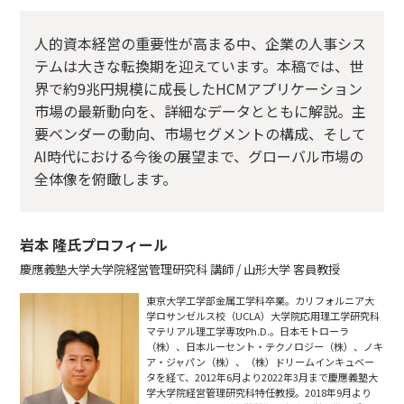
人的資本経営の重要性が高まる中、企業の人事シス
テムは大きな転換期を迎えています。本稿では、世
界で約9兆円規模に成長したHCMアプリケーション
市場の最新動向を、詳細なデータとともに解説。主
要ベンダーの動向、市場セグメントの構成、そして
AI時代における今後の展望まで、グローバル市場の
全体像を俯瞰します。
岩本 隆氏プロフィール
慶應義塾大学大学院経営管理研究科 講師 / 山形大学 客員教授
東京大学工学部金属工学科卒業。カリフォルニア大
学ロサンゼルス校（UCLA）大学院応用理工学研究科
マテリアル理工学専攻Ph.D.。日本モトローラ
（株）、日本ルーセント・テクノロジー（株）、ノキ
ア・ジャパン（株）、（株）ドリームインキュベー
タを経て、2012年6月より2022年3月まで慶應義塾大
学大学院経営管理研究科特任教授。2018年9月より