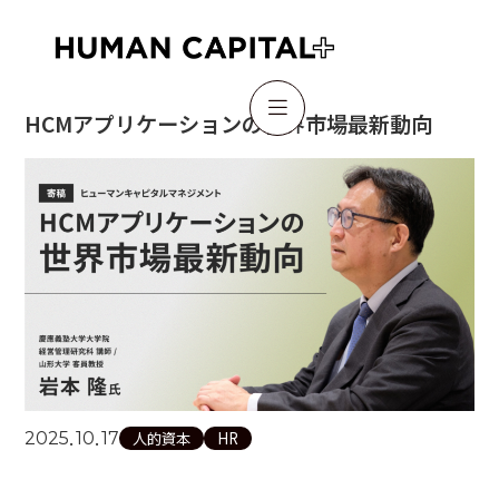

HCMアプリケーションの世界市場最新動向
.
.
2025
10
17
人的資本
HR